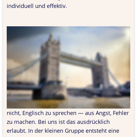
individuell und effektiv.
Was wir in Englisch fördern:
Wir arbeiten an Grammatik und 
Rechtschreibung genauso wie an 
Textverständnis, Aufsätzen und mündlicher 
Ausdrucksfähigkeit. Ob Hauptschule, 
Realschule oder Gymnasium — wir passen den 
Unterricht an Schulform und Klassenstufe an.
Unser Ansatz:
Viele Schülerinnen und Schüler trauen sich 
nicht, Englisch zu sprechen — aus Angst, Fehler 
zu machen. Bei uns ist das ausdrücklich 
erlaubt. In der kleinen Gruppe entsteht eine 